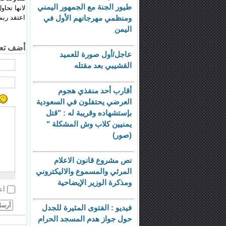
طيور الجنة مع الجمهور اليمني
لانها تحاو
اعتقد ربم
ومنظمي مهرجانهم الأول في
اليمن
أضف تعل
عاجل/أول صورة للعميد
القشيبي بعد مقتله
أقارب أحد منفذي هجوم
العرضي يحتفلون في السعودية
بإستشهاده وقريبة له : "قتل
يمنيين كلاب وش المشكلة "
(صور)
نص مشروع قانون الاعلام
المرئي والمسموع والاليكتروني
ومذكرة الوزير الإيضاحية
أع
أرس
فيديو : الفتوى المثيرة للجدل
حول جواز هدم المسجد الحرام