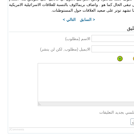
ل تبقى الحال كما هو . واضاف بريماكوف بالنسبة للعلاقات الاسرائيلية الامريكية
ا تشهد توتر على صعيد العلاقات حول المستوطنات.
< السابق
التالي >
يق
الاسم (مطلوب)
الايميل (مطلوب, لكن لن ينشر)
لمني بجديد التعليقات
ل
JComments