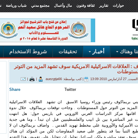
حوارات
تقارير
ثقافة وفنون
مال وأعمال
مجتمع مدني
شباب ورياضة
ن
ا وهناك
أخبـار
تحقيقات
شروط الاستخدام
 : العلاقات الاسرائيلية الامريكية سوف تشهد المزيد من التوتر
مستوطنات
ر/مارس 2010 13:09
|
كتب بواسطة: auezgtja66
|
|
Share
Twitter
يني بريماكوف رئيس وزراء روسيا الاسبق ان تشهد العلاقات الاسرائيلية
 المزيد من التوتر حول المستوطنات . وجاءت توقعات بريماكوف خلال ندوة
ة اقامها مركز الدراسات العربي الاوروبي في باريس حول: هل انتهت
ت غير المباشرة بين تل ابيب والفلسطينيين قبل ان تبدأ ، وما هي جدية
ت الأميركية والأوروبية على مخطط تهويد القدس . واضاف بريماكوف ان لا
يع التنبأ بما قد يتطور على صعيد المفاوضات لكن من المؤكد ان هناك
سوف تعقد مباشرة ولكن اسرائيل تحاول ان تتحايل على تقويض هذا التقدم