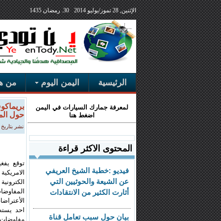
الإثنين, 28 تموز/يوليو 2014
30. رمضان 1435
الرئيسية
اليمن اليوم
من هن
بريماكوف
لمعرفة جمارك السيارات في اليمن
حول ال
اضغط هنا
نشر بتاريخ السبت, 27 آذا
المحتوى الاكثر قراءة
توقع يفغ
فيديو :خطبة الشيخ العريفي
الامريكية
عن الشيعة والحوثيين التي
الكتروني
المفاوضا
أثارت الكثير من الانتقادات
الأعتراضا
احد يستط
بيان حول سبب تعامل قناة
مفاوضات 