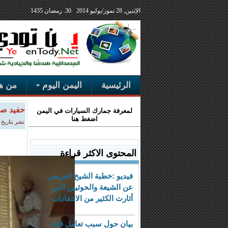
الإثنين, 28 تموز/يوليو 2014
30. رمضان 1435
الرئيسية
اليمن اليوم
من هن
حفيد صد
لمعرفة جمارك السيارات في اليمن
اضغط هنا
نشر بتاريخ الأحد, 27 أي
المحتوى الاكثر قراءة
فيديو :خطبة الشيخ العريفي
عن الشيعة والحوثيين التي
أثارت الكثير من الانتقادات
بيان حول سبب تعامل قناة