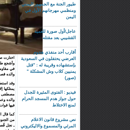
طيور الجنة مع الجمهور اليمني
ومنظمي مهرجانهم الأول في
اليمن
عاجل/أول صورة للعميد
القشيبي بعد مقتله
أقارب أحد منفذي هجوم
اختارت ص
العرضي يحتفلون في السعودية
وأشجع طفل
بإستشهاده وقريبة له : "قتل
في مقاومة
يمنيين كلاب وش المشكلة "
والده قصي وعم
(صور)
وقد استط
يمتلكها إ
فيديو : الفتوى المثيرة للجدل
حول جواز هدم المسجد الحرام
والده وع
لمنع الاختلاط
فيها قوات
نص مشروع قانون الاعلام
من الجنود
ـ نجل قُص
المرئي والمسموع والاليكتروني