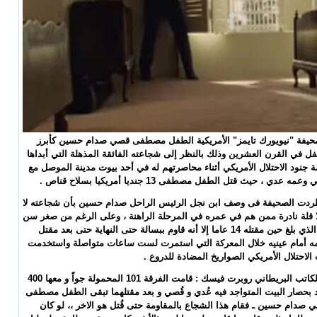
حيفة "نيويورك تايمز" الأمريكية الطفل مصطفى قصي صدام حسين كأبرز
 في القرن العشرين وذلك بالنظر إلى شجاعته الفائقة المذهلة التي أبداها
 جنود الاحتلال الأمريكي أثناء محاصرتهم له في أحد بيوت مدينة الموصل مع
ه عدي ، حيث قتل الطفل مصطفى 13 جنديا أمريكيا بسلاح قناص .
ردت الصحيفة فى وصف ابن نجل الرئيس الراحل صدام حسين بأن شجاعته لا
لا قلة نادرة ممن هم في عمره في المرحلة الراهنة ، وعلى الرغم من صغر سن
مصطفى الذي بلغ حين مقتله 14 عاما إلا أنه قاوم ببسالة حتى النهاية حتى بعد مقتل
مه أمام عينيه خلال المعركة التي استمرت لست ساعات متواصلة واستخدمت
 الاحتلال الأمريكي الصواريخ المضادة للدروع .
كما قال الكاتب البريطاني روبرت فيسك : قامت الفرقة 101 المحمولة جواً و معها 400
 بحصار البيت المتواجد فيه عُدي و قُصي و بعد مقتلهما تبقى الطفل مصطفى
ي صدام حسين ـ فقام هذا الشجاع بالمقاومة حتى قُتل هو الاخر ،، لو كان