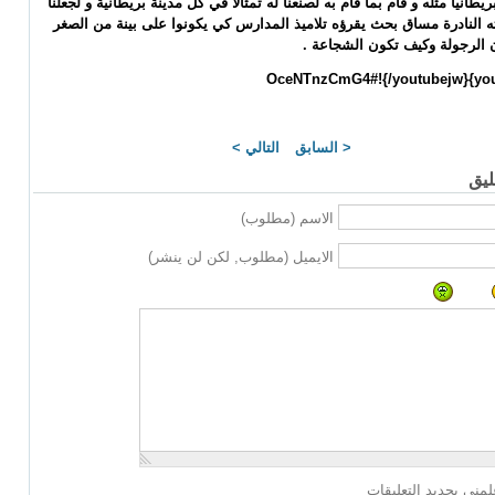
ريطانيا مثله و قام بما قام به لصنعنا له تمثالأ في كل مدينة بريطانية و لجعلنا
 النادرة مساق بحث يقرؤه تلاميذ المدارس كي يكونوا على بينة من الصغر
الرجولة وكيف تكون الشجاعة .
< السابق
التالي >
يق
الاسم (مطلوب)
الايميل (مطلوب, لكن لن ينشر)
لمني بجديد التعليقات