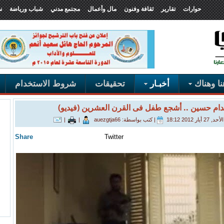
حوارات
تقارير
ثقافة وفنون
مال وأعمال
مجتمع مدني
شباب ورياضة
ن
ا وهناك
أخبـار
تحقيقات
شروط الاستخدام
ام حسين .. أشجع طفل فى القرن العشرين (فيديو)
ار 2012 18:12
|
كتب بواسطة: auezgtja66
|
|
Share
Twitter