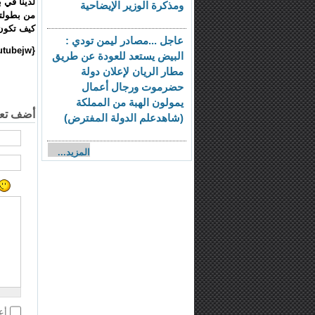
لدينا في ب
ومذكرة الوزير الإيضاحية
من بطولته
كيف تكون 
عاجل ...مصادر ليمن تودي :
{youtubejw}OceNTnzCmG4#!{/youtubejw}
البيض يستعد للعودة عن طريق
مطار الريان لإعلان دولة
حضرموت ورجال أعمال
يمولون الهبة من المملكة
أضف تعل
(شاهدعلم الدولة المفترض)
المزيد...
أع