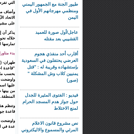
التي تفر
طيور الجنة مع الجمهور اليمني
ومنظمي مهرجانهم الأول في
وأضاف محم
اليمن
على مشرو
عاجل/أول صورة للعميد
يذكر أن إي
القشيبي بعد مقتله
تمارسها ا
بدء مناور
أقارب أحد منفذي هجوم
العرضي يحتفلون في السعودية
طهران- (ا
بإستشهاده وقريبة له : "قتل
“قاعدة اج
يمنيين كلاب وش المشكلة "
بحسب ما اع
واوضحت (ا
(صور)
فيديو : الفتوى المثيرة للجدل
المنطقة.
حول جواز هدم المسجد الحرام
وتنظم هذ
لمنع الاختلاط
قاعدة جوي
واوضحت ال
نص مشروع قانون الاعلام
عدة في ال
المرئي والمسموع والاليكتروني