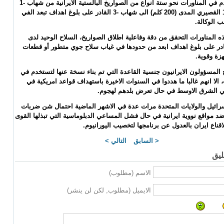
وستستخدم في المناورات نحو ستة انواع من الصواريخ البالستية الايرانية من شهاب -1
وفتح -110 القصيري المدى (200 كلم) الى شهاب -3 القادر على بلوغ اهداف تبعد الفي
 الوكالة.
ه المناورات التحقق من دقة وفاعلية اطلاق الصواريخ، السلاح الوحيد لدى
ادر على بلوغ اهداف ابعد من حدودها في غياب سلاح جوي متطور أو قطعات
زة وقوية.
المسؤولون الايرانيون جنسية القاعدة التي تم بناء نسخة عنها لتستخدم في
، الا انهم غالبا ما هددوا في السنوات الاخيرة باستهداف قواعد امريكية في
في الشرق الاوسط في حال تعرض بلدهم لهجوم.
رائيل والولايات المتحدة مرات عدة في الاشهر الماضية احتمال شن ضربات
 مواقع نووية ايرانية في حال فشل المساعي الدبلوماسية التي تبذلها القوى
قناع ايران بالعدول عن برنامجها لتخصيب اليورانيوم.
< السابق
التالي >
يق
الاسم (مطلوب)
الايميل (مطلوب, لكن لن ينشر)