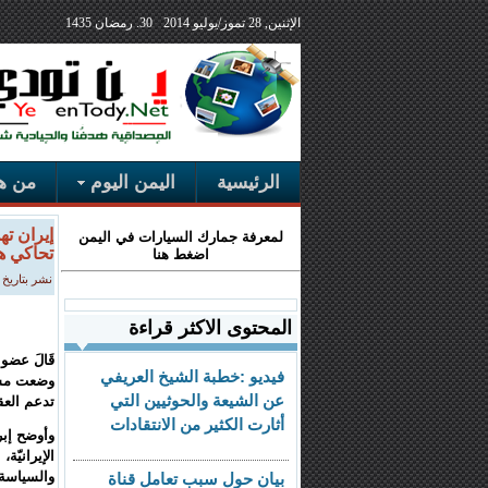
الإثنين, 28 تموز/يوليو 2014
30. رمضان 1435
الرئيسية
اليمن اليوم
من هن
إيران ته
لمعرفة جمارك السيارات في اليمن
تحاكي ه
اضغط هنا
نشر بتاريخ الثلاثاء, 03 تمو
المحتوى الاكثر قراءة
قَالَ عضو 
فيديو :خطبة الشيخ العريفي
وضعت مشر
عن الشيعة والحوثيين التي
تدعم العق
أثارت الكثير من الانتقادات
وأوضح إبر
الإيرانيّة
والسياسة 
بيان حول سبب تعامل قناة