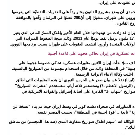
ض عقوبات على إيران.
دي أن وضع مشروع القانون يعتبر رداً على العقوبات النفطيّة التي يفرضها
الاتحاد الأوروبي على طهران، مشيرًا إلى أنّ290 عضوًا في البرلمان وقّعوا بالموافقة
ع القانون.
ران قد زادت من تهديداتها خلال العام الأخير بإغلاق الممرّ المائي الذي يعبر
خلاله نحو 17 مليون برميل نفط يوميًا عام 2011، وذلك نتيجة الضغوط المتزايدة التي
لولايات المتحدة وأوروبا لتشديد العقوبات على طهران بسبب برنامجها النووي.
ات عسكرية في إيران تحاكي هجوما على قاعدة أجنبية
 ف ب): بدأت إيران الاثنين مناورات عسكرية تحاكي خصوصا هجوما على
نبية” في المنطقة وذلك من خلال استخدام مجموعة من الصواريخ البالستية،
لنت وكالة الانباء الايرانية الرسمية.
يرنا) نقلا عن بيان صدر عن الحرس الثوري ان هذه المناورات التي اطلق
عليها اسم (الرسول الاعظم -7) وستستمر ثلاثة أيام، ستستخدم “عشرات الصواريخ”
من بينها صواريخ “شهاب -3″ القادرة على اصابة إسرائيل والقواعد الامريكية في
ه المناورات في صحراء دشت كوير في وسط ايران حيث تم بناء “نسخة عن
ة” تابعة ل”قوة اجنبية في المنطقة”، بحسب المصدر نفسه.
وكالة انه “سيتم اطلاق صواريخ متفاوتة المدى (ضد هذا المجسم) من مناطق
بلاد”.