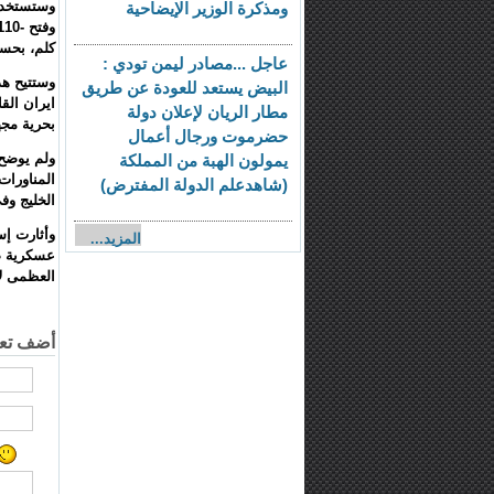
ومذكرة الوزير الإيضاحية
كلم، بحسب
عاجل ...مصادر ليمن تودي :
وستتيح هذ
البيض يستعد للعودة عن طريق
ايران الق
مطار الريان لإعلان دولة
بحرية مجه
حضرموت ورجال أعمال
ولم يوضح 
يمولون الهبة من المملكة
المناورات
(شاهدعلم الدولة المفترض)
الخليج و
وأثارت إس
المزيد...
عسكرية ضد
العظمى لا
أضف تعل