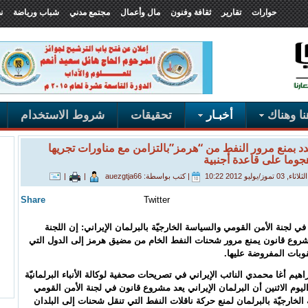
حوارات
تقارير
ثقافة وفنون
مال وأعمال
مجتمع مدني
شباب ورياضة
ن
ا وهناك
أخبـار
تحقيقات
شروط الاستخدام
دد بمنع مرور النفط من “هرمز”بالتزامن مع مناورات تجريها
جوما على قاعدة أجنبية
ز/يوليو 2012 10:22
|
كتب بواسطة: auezgtja66
|
|
Share
Twitter
في لجنة الأمن القومي والسياسة الخارجيّة بالبرلمان الإيراني: إن اللجنة
وع قانون يمنع مرور شحنات النفط الخام من مضيق هرمز إلى الدول التي
وبات المفروضة عليها.
اهيم أغا محمدي النائب الإيراني في تصريحات صحفية لوكالة الأنباء البرلمانيّة
، اليوم الاثنين أن البرلمان الإيراني يعد مشروع قانون في لجنة الأمن القومي
الخارجيّة بالبرلمان لمنع حركة ناقلات النفط التي تنقل شحنات إلى البلدان