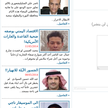
ناصر علي الشليليشعوري بالالم
تجاوز حدود الوجع على ما تعانيه
محافظتي البيضاء هذه الايام
محافظة الثورة والبطوله منجبة
الابطال الاحرار...
 لن ينشر)
+ التفاصيل..
الاقتصاد اليمني بوصفه
ضحية القاعدة والغارات
الأمريكية!
11/05/2014
محمد العبسي لو قصدتَ شارع
جمال عبد الناصر أحد أكثر شوارع صنعاء التجارية ازدحاماً
وحيوية من أجل شراء ملابس أو مجوهرات...
+ التفاصيل..
الجسور الآيلة للانهيار!!
08/05/2014
عبد الله حسين السوادي لم
يخطر في بال أحد ابناء بغداد قبل
عشرين عاماً انه ربما يلقى حتفه
JComments
في باحة مسجد...
+ التفاصيل..
الى الموسيقار ناجي
القدسي ترحل لتدور