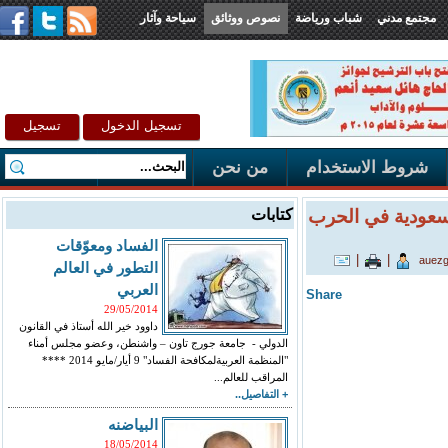
مجتمع مدني
شباب ورياضة
نصوص ووثائق
سياحة وآثار
تسجيل الدخول
تسجيل
شروط الاستخدام
من نحن
اتصل بنا
لسعودية في الحرب
كتابات
الفساد ومعوّقات
|
|
التطور في العالم
العربي
Share
29/05/2014
داوود خير الله أستاذ في القانون
الدولي - جامعة جورج تاون – واشنطن، وعضو مجلس أمناء
"المنظمة العربيةلمكافحة الفساد" 9 أيار/مايو 2014 ****
المراقب للعالم...
+ التفاصيل..
البياضنه
18/05/2014