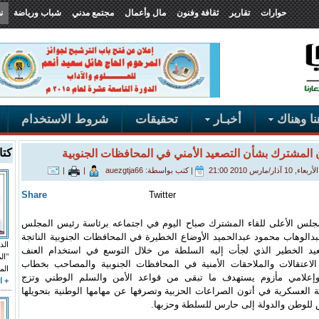
حوارات
تقارير
ثقافة وفنون
مال وأعمال
مجتمع مدني
شباب ورياضة
ن
ا وهناك
أخبـار
تحقيقات
شروط الاستخدام
 المشترك بشأن التصعيد الأمني في المحافظات الجنوبية
كتا
ذار/مارس 2010 21:00
|
كتب بواسطة: auezgtja66
|
|
Share
Twitter
جلس الأعلى للقاء المشترك صباح اليوم في اجتماعه برئاسة رئيس المجلس
بدالوهاب محمود عبدالحميد الأوضاع الخطيرة في المحافظات الجنوبية الناتجة
الد
يد الخطير الذي لجأت إليه السلطة من خلال التوسع في استخدام العنف
الاعتقالات والملاحقات الأمنية في المحافظات الجنوبية والمصاحب بخطاب
الم
علامي مأزوم يستهدف ما تبقى من قواعد الأمن والسلم الوطني وتزج
+ ا
العسكرية في أتون الصراعات الحزبية وتصرفها عن مهامها الوطنية بتحويلها
للوطن والدولة إلى حارس للسلطة وحزبها.