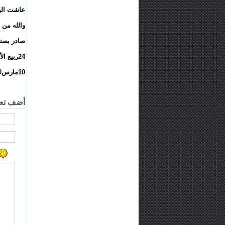
عاشت الي
والله من 
صادر بصنع
24ربيع الأول 1431هـ
10مارس2010م
أضف تعل