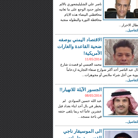
ناصر علي الشليليشعوري بالالم
تجاوز حدود الوجع على ما تعانيه
محافظتي البيضاء هذه الايام
محافظة الثورة والبطوله منجبة
بطال الاحرار...
لتفاصيل..
الاقتصاد اليمني بوصفه
ضحية القاعدة والغارات
الأمريكية!
11/05/2014
محمد العبسي لو قصدتَ شارع
ل عبد الناصر أحد أكثر شوارع صنعاء التجارية ازدحاماً
وية من أجل شراء ملابس أو مجوهرات...
لتفاصيل..
الجسور الآيلة للانهيار!!
08/05/2014
عبد الله حسين السوادي لم
يخطر في بال أحد ابناء بغداد قبل
عشرين عاماً انه ربما يلقى حتفه
في باحة مسجد...
لتفاصيل..
الى الموسيقار ناجي
القدسي ترحل لتدور