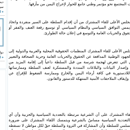
ت المجتمع نحو مؤتمر وطني جامع للحوار لإخراج اليمن من مأزقها.
سيد
+ ا
جلس الأعلى للقاء المشترك من أن إقدام السلطة على السير منفردة واتخاذ
يمس التوافق السياسي والنظام السياسي أو توسيع رقعة العنف والفقر أو
حقوق والحريات العامة والتوسع في إعلان حالة الطوارئ.
لس الأعلى للقاء المشترك المنظمات الحقوقية المحلية والعربية والدولية إلى
دول
جهود الوطنية المدافعة عن الحقوق والحريات العامة وحرية الصحافة والتعبير
+ ا
 التي تتعرض لهجمة شرسة من قبل السلطة داعياً إلى إقامة المزيد من
 وإصدار البيانات والبلاغات المنددة والمستنكرة لعنف السلطة وممارساتها
اللادستورية في كافة أرجاء اليمن والخارج وممارسة الضغوط للإفراج عن
وإيقاف الملاحقات الأمنية المنتهكة للدستور والقانون.
لقاء المشترك على أن الشرعية مرتبطة بالتعددية السياسية والحزبية وأن أي
تعددية السياسية مساسٌ بالشرعية ويتمسك اللقاء المشترك على ضرورة
لسلمي للسلطة وأن المشاركة في الثروة والسلطة حقٌ لكل مواطن لا تسقطه