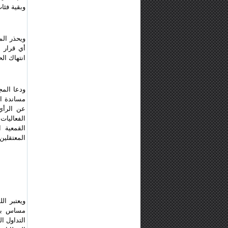
وبقية فئا
ويحذر الم
أي قرار 
انتهاك ال
ودعا المج
مساندة ال
عن الرأي
الفعاليات
القمعية 
المعتقلين 
ويعتبر ال
مساس بال
التداول ا