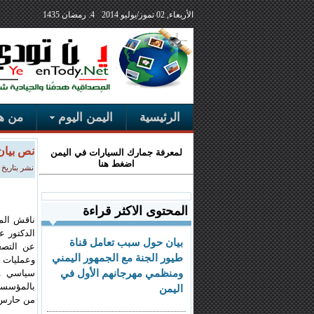
الأربعاء, 02 تموز/يوليو 2014
4. رمضان 1435
الرئيسية
اليمن اليوم
من هن
نص بيان
لمعرفة جمارك السيارات في اليمن
اضغط هنا
نشر بتاريخ الأربعاء, 10 آ
المحتوى الاكثر قراءة
ناقش الم
الدكتور ع
بيان حول سبب تعامل قناة
عن التصع
طيور الجنة مع الجمهور اليمني
وعمليات 
ومنظمي مهرجانهم الأول في
سياسي وإ
بالمؤسسة 
اليمن
من حارس 