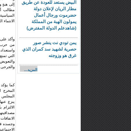
البيض يستعد للعودة عن طريق
إلى هبةٍ 
مطار الريان لإعلان دولة
حضرموت ورجال أعمال
السياسية 
الانتماء 
يمولون الهبة من المملكة
(شاهدعلم الدولة المفترض)
وأكد على 
يمن تودي نت ينشر صور
من حرب ص
حصرية لشهيد سد كمران الذي
واستعداده
غرق هو وزوجته
التي تمنع
والتعويض 
والجرحى.
المزيد...
كما يؤكد 
المجلس ال
ينزع عنها
الالتزام 
مصداقيته
الاتفاقات
وجسده في 
الاجتماعي