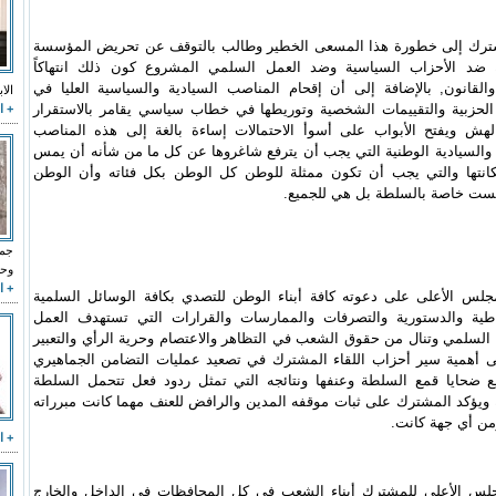
شترك إلى خطورة هذا المسعى الخطير وطالب بالتوقف عن تحريض المؤسسة
 ضد الأحزاب السياسية وضد العمل السلمي المشروع كون ذلك انتهاكاً
القانون, بالإضافة إلى أن إقحام المناصب السيادية والسياسية العليا في
الا
الحزبية والتقييمات الشخصية وتوريطها في خطاب سياسي يقامر بالاستقرار
+ ا
لهش ويفتح الأبواب على أسوأ الاحتمالات إساءة بالغة إلى هذه المناصب
والسيادية الوطنية التي يجب أن يترفع شاغروها عن كل ما من شأنه أن يمس
مكانتها والتي يجب أن تكون ممثلة للوطن كل الوطن بكل فئاته وأن الوطن
يست خاصة بالسلطة بل هي للجميع.
جما
وحي
+ ا
جلس الأعلى على دعوته كافة أبناء الوطن للتصدي بكافة الوسائل السلمية
اطية والدستورية والتصرفات والممارسات والقرارات التي تستهدف العمل
لسلمي وتنال من حقوق الشعب في التظاهر والاعتصام وحرية الرأي والتعبير
ى أهمية سير أحزاب اللقاء المشترك في تصعيد عمليات التضامن الجماهيري
ع ضحايا قمع السلطة وعنفها ونتائجه التي تمثل ردود فعل تتحمل السلطة
ويؤكد المشترك على ثبات موقفه المدين والرافض للعنف مهما كانت مبرراته
من أي جهة كانت.
+ ا
جلس الأعلى للمشترك أبناء الشعب في كل المحافظات في الداخل والخارج