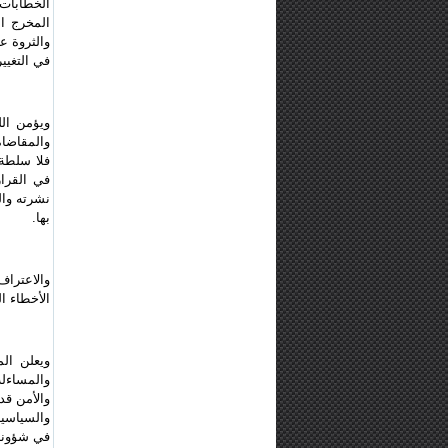
الخطابات 
المخرج ال
والثروة ع
في التغي
ويؤمن ال
والمقاضا
فلا سلطة
في القرار
نشرته والس
بها.
والاعتراف
الأخطاء 
ويعلن ال
والمساءلة
والأمن قد
والسياسية
في شؤونه 