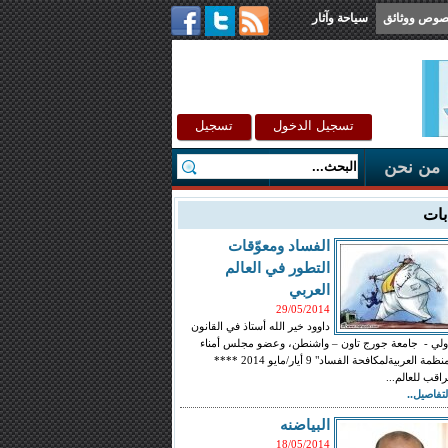
صوص ووثائق
سياحة وآثار
تسجيل الدخول
تسجيل
من نحن
اتصل بنا
بات
الفساد ومعوّقات
التطور في العالم
العربي
29/05/2014
داوود خير الله أستاذ في القانون
ولي - جامعة جورج تاون – واشنطن، وعضو مجلس أمناء
"المنظمة العربيةلمكافحة الفساد" 9 أيار/مايو 2014 ****
راقب للعالم...
لتفاصيل..
البياضنه
18/05/2014