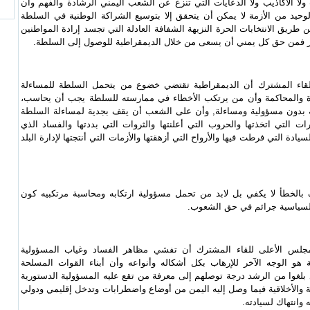
ولا الأكاذيب ولا الدعايات التي تنزع عن الشعب اليمني الرشادة والفهم وأن
وحيد من الأزمة لا يمكن أن يتحقق إلا بتوسيع الشراكة الوطنية في السلطة
ن طريق الانتخابات الحرة النزيهة الشفافة العادلة التي تجسد إرادة المواطنين
ير فمن حق كل يمني أن يسعى من خلال الديمقراطية للوصول إلى السلطة.
لقاء المشترك أن الديمقراطية تقتضي خضوع من يتحمل السلطة للمساءلة
ة والمحاكمة وأن من يرتكب الأخطاء في ممارسته للسلطة يجب أن يحاسب،
 بدون مسؤولية ومساءلة, وأن على الشعب أن يقف بجدية لمساءلة السلطة
ات التي اتخذتها والحروب التي أعلنتها والثروات التي بددتها والفساد الذي
يادة التي فرطت فيها والأرواح التي أزهقتها والأزمات التي أنتجتها لإدارة البلد
 بالخطأ لا يكفي بل لابد من تحمل مسؤولية ارتكابه ومحاسبة مرتكبيه كون
السياسية جرائم في حق الشعوب.
مجلس الأعلى للقاء المشترك أن تفشي مظاهر الفساد وغياب المسؤولية
 هو الوجه الآخر للإرهاب بكل أشكاله وأنواعه وأن أبناء القوات المسلحة
 بلغوا من الرشد درجة توصلهم إلى معرفة من تقع عليه المسؤولية الدستورية
 والأخلاقية فيما وصل إليه اليمن من أوضاع واضطرابات وتدخل إقليمي ودولي
وانتهاك لسيادته.