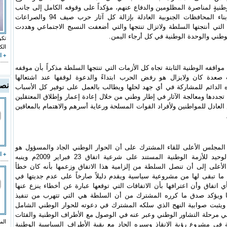
وطنيةٍ لمناصرة المظلومين والدفاع عنهم، مؤكداً على وقوفه الكامل إلى جانب
مطالب أبناء المحافظات الجنوبية العادلة بإزالة كل آثار حرب صيف 94 والصراعات
التي أنتجتها السلطة ولاتزال تنتجها والتي أضعفت النسيج الاجتماعي وهددت
الوطني والوحدة الوطنية في كل أرجاء اليمن.
تكو
الك
+ ا
مواقفه الوطنية الثابتة تجاه كل الأزمات التي تنتجها السلطة مذكراً بأن موقفه
عدة كان ولايزال هو رفض الحرب ابتداءً والدعوة لوقفها عند اشتعالها
نصو
 الدائم للمشاركة في أي جهد لحلها ويطالب بالعمل على توفير كل الأسباب
 تجددها ومعالجة الآثار في إطار وطني من خلال إعادة إعمار وإطلاق المعتقلين
العادل للمواطنين ولأفراد القوات المسلحة ورعاية أسرهم والاهتمام بالمعاقين
المجلس الأعلى للقاء المشترك على أن الحوار الوطني الجاد والمسؤول هو
+ ا
المخرج الوحيد للأزمة الوطنية المستند على شرعية اتفاق 23 فبراير 2009م وينبه
أعلى إلى أن تنصل السلطة من إلزامية هذا الاتفاق وزعمها بأنه كان خطأ
 ما تبقى لها من مشروعية سياسية ويقدم دليلاً صارخاً على عدم جديتها في
بأي اتفاق وأن اعترافها بأن الاتفاقات التي توقعها عبارة عن أخطاء ينزع عنها
ا ويؤكد صدق ما كرره المشترك من أن السلطة هي التي تتهرب من تنفيذ
 ويثبت صوابية النهج الذي سلكه المشترك في دعوته للحوار الوطني الشامل
مرحلة التشاور الوطني وعبر عنه في الوصول مع الأطراف الوطنية والفئات
ة في مشروع رؤية الإنقاذ وسيره الجاد مع بقية الأطراف السياسية الوطنية