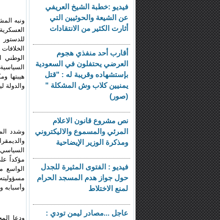
فيديو :خطبة الشيخ العريفي
عن الشيعة والحوثيين التي
ونبه الم
أثارت الكثير من الانتقادات
العسكرية
للدستور و
الخلافات 
أقارب أحد منفذي هجوم
الوطني ا
العرضي يحتفلون في السعودية
السياسية 
بإستشهاده وقريبة له : "قتل
هيبتها و
يمنيين كلاب وش المشكلة "
والدولة ل
(صور)
نص مشروع قانون الاعلام
المرئي والمسموع والاليكتروني
وشدد الم
والديمقر
ومذكرة الوزير الإيضاحية
السياسي ا
مؤكداً عل
فيديو : الفتوى المثيرة للجدل
الواسع م
حول جواز هدم المسجد الحرام
مسؤوليته 
وأسبابه و
لمنع الاختلاط
عاجل ...مصادر ليمن تودي :
ودعا الم