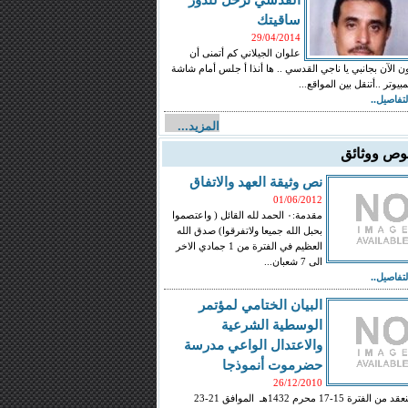
ساقيتك
29/04/2014
علوان الجيلاني كم أتمنى أن
ن الآن بجانبي يا ناجي القدسي .. ها أنذا أ جلس أمام شاشة
مبيوتر ..أتنقل بين المواقع...
لتفاصيل..
المزيد...
ص ووثائق
نص وثيقة العهد والاتفاق
01/06/2012
مقدمة:٠ الحمد لله القائل ( واعتصموا
بحبل الله جميعا ولاتفرقوا) صدق الله
العظيم في الفترة من 1 جمادي الاخر
الى 7 شعبان...
لتفاصيل..
البيان الختامي لمؤتمر
الوسطية الشرعية
والاعتدال الواعي مدرسة
حضرموت أنموذجا
26/12/2010
المنعقد من الفترة 15-17 محرم 1432هـ الموافق 21-23